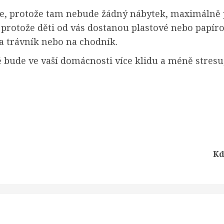
protože tam nebude žádný nábytek, maximálně pl
protože děti od vás dostanou plastové nebo papíro
na trávník nebo na chodník.
ude ve vaší domácnosti více klidu a méně stresu, a 
Previous
Next
Kd
post:
post: