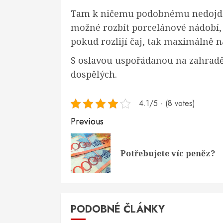
Tam k ničemu podobnému nedojde, 
možné rozbít porcelánové nádobí, 
pokud rozlijí čaj, tak maximálně 
S oslavou uspořádanou na zahradě b
dospělých.
4.1/5 - (8 votes)
Continue
Previous
Reading
Potřebujete víc peněz?
PODOBNÉ ČLÁNKY