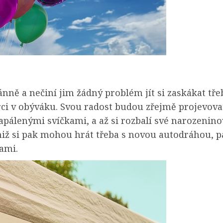
ánně a nečiní jim žádný problém jít si zaskákat tř
ci v obýváku. Svou radost budou zřejmě projevovat 
zapálenými svíčkami, a až si rozbalí své narozenino
iž si pak mohou hrát třeba s novou autodráhou, p
ami.