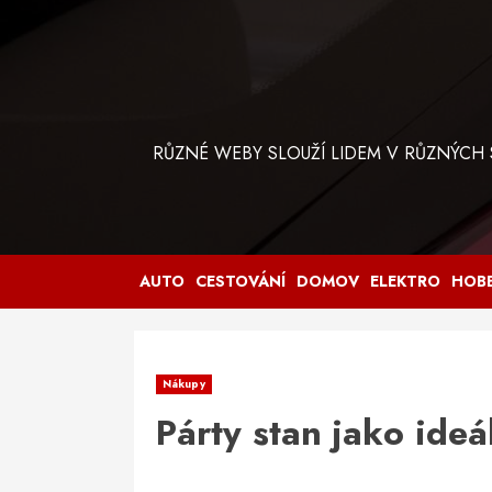
Skip
to
content
RŮZNÉ WEBY SLOUŽÍ LIDEM V RŮZNÝCH
AUTO
CESTOVÁNÍ
DOMOV
ELEKTRO
HOB
Nákupy
Párty stan jako ideá