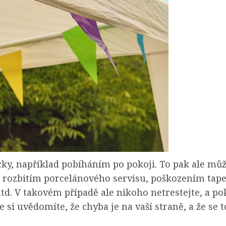
icky, například pobíháním po pokoji. To pak ale mů
 rozbitím porcelánového servisu, poškozením tapet 
td. V takovém případě ale nikoho netrestejte, a p
 že si uvědomíte, že chyba je na vaší straně, a že s