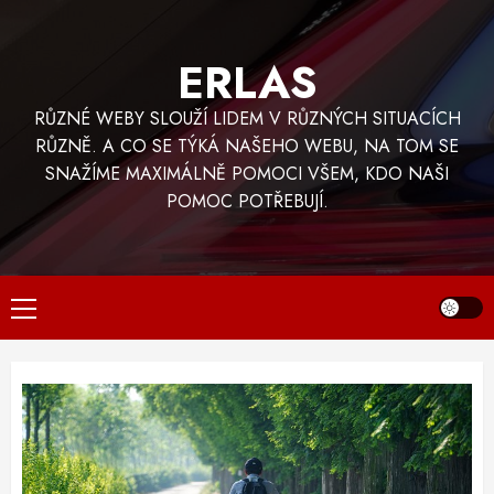
Skip
to
ERLAS
content
RŮZNÉ WEBY SLOUŽÍ LIDEM V RŮZNÝCH SITUACÍCH
RŮZNĚ. A CO SE TÝKÁ NAŠEHO WEBU, NA TOM SE
SNAŽÍME MAXIMÁLNĚ POMOCI VŠEM, KDO NAŠI
POMOC POTŘEBUJÍ.
Primary
Menu