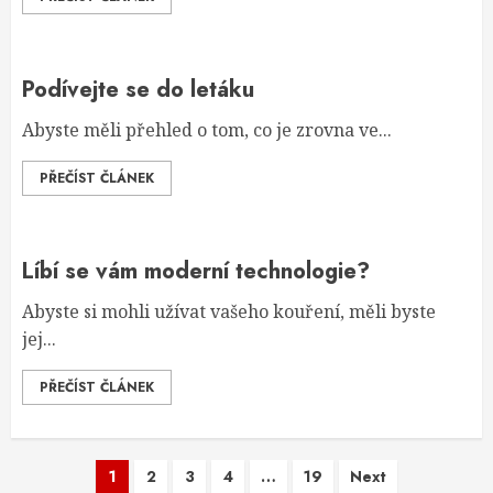
Podívejte se do letáku
Abyste měli přehled o tom, co je zrovna ve...
PŘEČÍST ČLÁNEK
Líbí se vám moderní technologie?
Abyste si mohli užívat vašeho kouření, měli byste
jej...
PŘEČÍST ČLÁNEK
Stránkování
1
2
3
4
…
19
Next