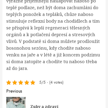
výrazně příjemnější našlapovat naboso po
teplé podlaze, než být doma zachumláni do
teplých ponožek a tepláků, chůze naboso
stimuluje reflexní body na chodidlech a tím
se přispívá k lepší regeneraci tělesných
orgánů a k potlačení depresí a stresových
vlivů. V podstatě si doma můžete prodloužit
bosonohou sezónu, kdy chodíte naboso
venku na jaře a v létě a již koncem podzimu
si doma zatopíte a chodíte tu naboso třeba
až do jara.
5/5 - (4 votes)
Continue
Previous
Reading
Pre
Zuby a zdraví