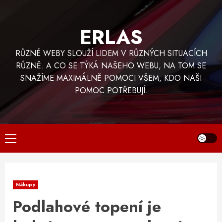
Skip
to
ERLAS
content
RŮZNÉ WEBY SLOUŽÍ LIDEM V RŮZNÝCH SITUACÍCH
RŮZNĚ. A CO SE TÝKÁ NAŠEHO WEBU, NA TOM SE
SNAŽÍME MAXIMÁLNĚ POMOCI VŠEM, KDO NAŠI
POMOC POTŘEBUJÍ.
Primary
Menu
Nákupy
Podlahové topení je