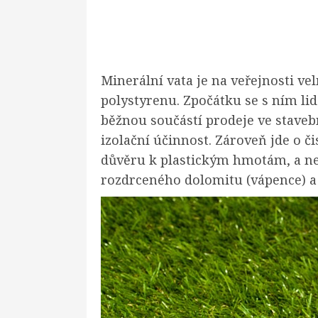
Minerální vata je na veřejnosti v
polystyrenu. Zpočátku se s ním lid
běžnou součástí prodeje ve stave
izolační účinnost. Zároveň jde o či
důvěru k plastickým hmotám, a nem
rozdrceného dolomitu (vápence) a č