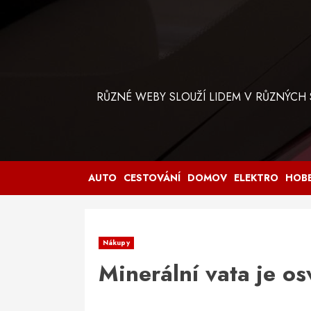
Skip
to
content
RŮZNÉ WEBY SLOUŽÍ LIDEM V RŮZNÝCH
AUTO
CESTOVÁNÍ
DOMOV
ELEKTRO
HOB
Nákupy
Minerální vata je os