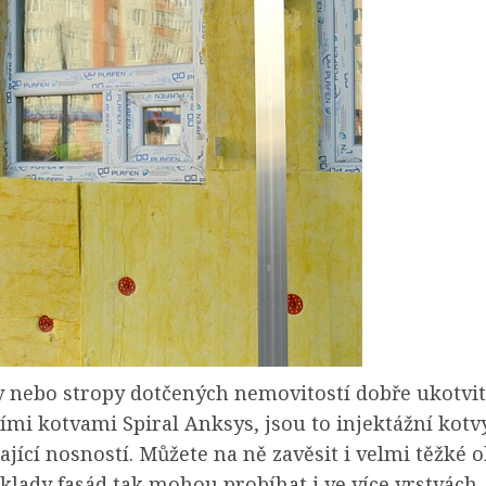
 nebo stropy dotčených nemovitostí dobře ukotvit,
ími kotvami Spiral Anksys, jsou to injektážní kotv
ající nosností. Můžete na ně zavěsit i velmi těžké o
klady fasád tak mohou probíhat i ve více vrstvách,