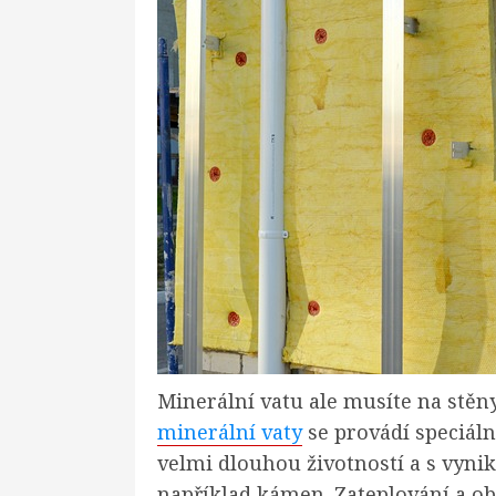
Minerální vatu ale musíte na stěny
minerální vaty
se provádí speciáln
velmi dlouhou životností a s vynik
například kámen. Zateplování a ob