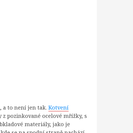
 a to není jen tak.
Kotvení
y z pozinkované ocelové mřížky, s
bkladové materiály, jako je
 kde se na spodní straně nachází