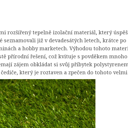
elmi rozšířený tepelně izolační materiál, který ús
é seznamovali již v devadesátých letech, krátce po 
bninách a hobby marketech. Výhodou tohoto materiá
stě přírodní řešení, což kvituje s povděkem mnoho l
ají zájem obkládat si svůj příbytek polystyrenem.
ediče, který je roztaven a zpečen do tohoto velmi 