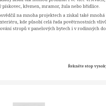
ý pískovec, křemen, mramor, žula nebo břidlice.
 osvědčil na mnoha projektech a získal také mnohá 
xteriéru, kde působí celá řada povětrnostních vlivů,
lování stropů v panelových bytech i v rodinných d
Previous
Next
Řekněte stop vyso
post:
post: