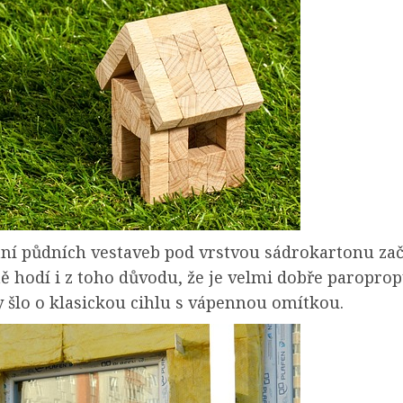
ní půdních vestaveb pod vrstvou sádrokartonu začal
ě hodí i z toho důvodu, že je velmi dobře paropro
y šlo o klasickou cihlu s vápennou omítkou.