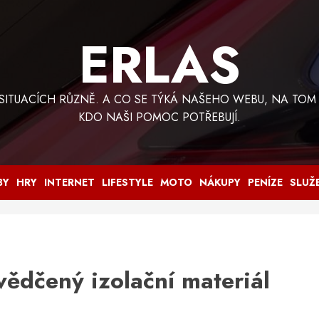
ERLAS
 SITUACÍCH RŮZNĚ. A CO SE TÝKÁ NAŠEHO WEBU, NA TOM
KDO NAŠI POMOC POTŘEBUJÍ.
BY
HRY
INTERNET
LIFESTYLE
MOTO
NÁKUPY
PENÍZE
SLUŽ
vědčený izolační materiál