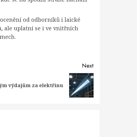
ocenění od odborníků i laické
 ale uplatní se i ve vnitřních
omech.
Next
kým výdajům za elektřinu