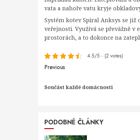
vata a nahoře vatu kryje obkladov
Systém kotev Spiral Anksys se již
veřejnosti. Využívá se převážně v e
prostorách, a to dokonce na zatep
4.5/5 - (2 votes)
Continue
Previous
Reading
Součást každé domácnosti
PODOBNÉ ČLÁNKY