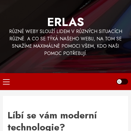
Skip
to
ERLAS
content
RŮZNÉ WEBY SLOUŽÍ LIDEM V RŮZNÝCH SITUACÍCH
RŮZNĚ. A CO SE TÝKÁ NAŠEHO WEBU, NA TOM SE
SNAŽÍME MAXIMÁLNĚ POMOCI VŠEM, KDO NAŠI
POMOC POTŘEBUJÍ.
Primary
Menu
Líbí se vám moderní
technologie?