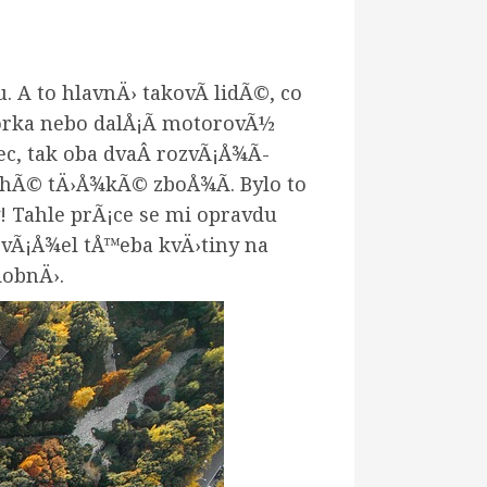
 A to hlavnÄ› takovÃ­ lidÃ©, co
orka nebo dalÅ¡Ã­ motorovÃ½
nec, tak oba dvaÂ rozvÃ¡Å¾Ã­
ahÃ© tÄ›Å¾kÃ© zboÅ¾Ã­. Bylo to
 Tahle prÃ¡ce se mi opravdu
zvÃ¡Å¾el tÅ™eba kvÄ›tiny na
dobnÄ›.