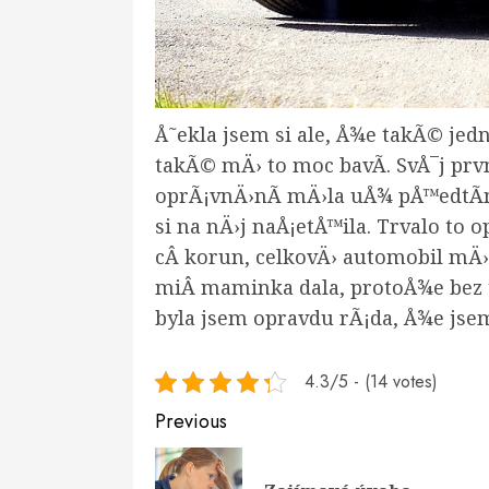
Å˜ekla jsem si ale, Å¾e takÃ© jed
takÃ© mÄ› to moc bavÃ­. SvÅ¯j prv
oprÃ¡vnÄ›nÃ­ mÄ›la uÅ¾ pÅ™edtÃ­m
si na nÄ›j naÅ¡etÅ™ila. Trvalo to
cÂ korun, celkovÄ› automobil mÄ› 
miÂ maminka dala, protoÅ¾e bez to
byla jsem opravdu rÃ¡da, Å¾e jsem
4.3/5 - (14 votes)
Continue
Previous
Reading