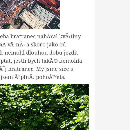
ba bratranec nabÃ­ral kvÄ›tiny,
Ã­ vÅ¯nÄ› a skoro jako od
tak nemohl dlouhou dobu jezdit
ptat, jestli bych takÃ© nemohla
¯j bratranec. My jsme sice s
e jsem ÃºplnÄ› pohoÅ™ela.