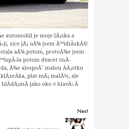
¾e automobil je moje lÃ¡ska a
Ä›ji, sice jÃ¡ uÅ¾ jsem Å™idiÄskÃ©
dostala aÅ¾ potom, protoÅ¾e jsem
™ispÄ›la potom dvacet tisÃ­
Ã¡da, Å¾e alespoÅˆ malou ÄÃ¡stku
klÃ­zeÄka, plat mÃ¡ malÃ½, ale
 hlÃ­dÃ¡mÂ jako oko v hlavÄ›.
Â
Next