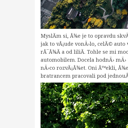
MyslÃ­m si, Å¾e je to opravdu skv
jak to vÅ¡ude vonÄ›lo, celÃ© auto
rÅ¯Å¾Ã­ a od liliÃ­. Tohle se mi 
automobilem. Docela hodnÄ› mÄ› to
nÄ›co rozvÃ¡Å¾et. Oni Å™ekli, Å¾e
bratrancem pracovali pod jednouÂ 