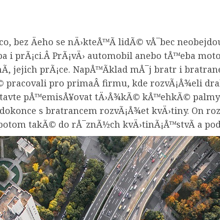
co, bez Äeho se nÄ›kteÅ™Ã­ lidÃ© vÅ¯bec neobejdou.
a i prÃ¡ci.Â PrÃ¡vÄ› automobil anebo tÅ™eba mot
Ã­, jejich prÃ¡ce. NapÅ™Ã­klad mÅ¯j bratr i bratra
 pracovali pro primaÂ firmu, kde rozvÃ¡Å¾eli dr
dstavte pÅ™emisÅ¥ovat tÄ›Å¾kÃ© kÅ™ehkÃ© palmy!
a dokonce s bratrancem rozvÃ¡Å¾et kvÄ›tiny. On ro
 potom takÃ© do rÅ¯znÃ½ch kvÄ›tinÃ¡Å™stvÃ­ a po