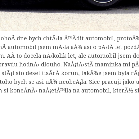
nohoÂ dne bych chtÄ›la Å™Ã­dit automobil, protoÅ
nÃ­ automobil jsem mÄ›la aÅ¾ asi o pÄ›tÂ let pozd
. AÂ to docela nÄ›kolik let, ale automobil jsem 
 opravdu hodnÄ› dlouho. NaÅ¡tÄ›stÃ­ maminka mi pÅ
stÃ¡l sto deset tisÃ­cÂ korun, takÅ¾e jsem byla r
ho bych se asi uÅ¾ neobeÅ¡la. Sice pracuji jako u
 si koneÄnÄ› naÅ¡etÅ™ila na automobil, kterÃ½ si
Previous
Next