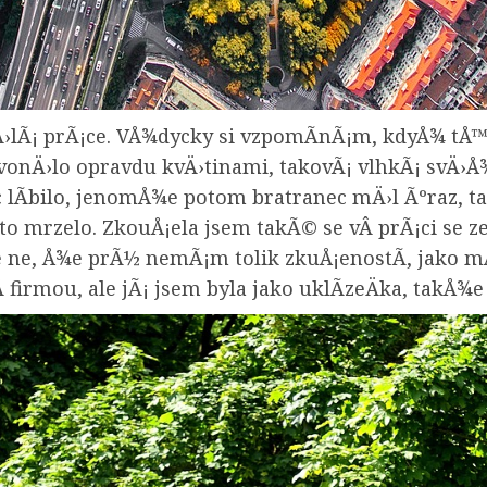
Ä›lÃ¡ prÃ¡ce. VÅ¾dycky si vzpomÃ­nÃ¡m, kdyÅ¾ tÅ™e
 vonÄ›lo opravdu kvÄ›tinami, takovÃ¡ vlhkÃ¡ svÄ›Å¾
moc lÃ­bilo, jenomÅ¾e potom bratranec mÄ›l Ãºraz, 
 mrzelo. ZkouÅ¡ela jsem takÃ© se vÂ prÃ¡ci se ze
 ne, Å¾e prÃ½ nemÃ¡m tolik zkuÅ¡enostÃ­, jako mÅ
firmou, ale jÃ¡ jsem byla jako uklÃ­zeÄka, takÅ¾