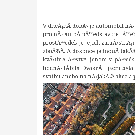
V dneÅ¡nÃ­ dobÄ› je automobil nÄ›
pro nÄ› autoÂ pÅ™edstavuje tÅ™eb
prostÅ™edek je jejich zamÄ›stnÃ¡n
zboÅ¾Ã­. A dokonce jednouÂ takÃ©
kvÄ›tinÃ¡Å™stvÃ­. jenom si pÅ™e
hodnÄ› lÃ­bila. DvakrÃ¡t jsem byl
svatbu anebo na nÄ›jakÃ© akce a