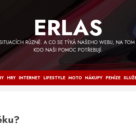
ERLAS
 SITUACÍCH RŮZNĚ. A CO SE TÝKÁ NAŠEHO WEBU, NA TOM
KDO NAŠI POMOC POTŘEBUJÍ.
BY
HRY
INTERNET
LIFESTYLE
MOTO
NÁKUPY
PENÍZE
SLUŽ
téku?