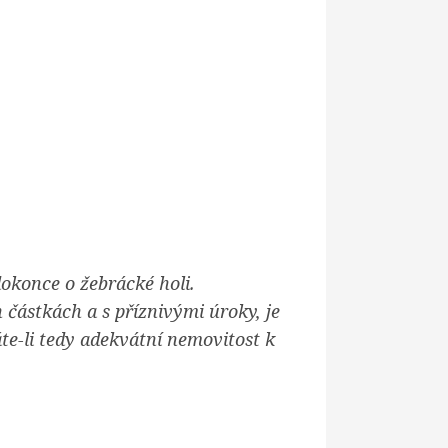
dokonce o žebrácké holi.
 částkách a s příznivými úroky, je
te-li tedy adekvátní nemovitost k