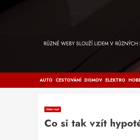
Skip
to
content
RŮZNÉ WEBY SLOUŽÍ LIDEM V RŮZNÝCH
AUTO
CESTOVÁNÍ
DOMOV
ELEKTRO
HOB
Internet
Co si tak vzít hypo