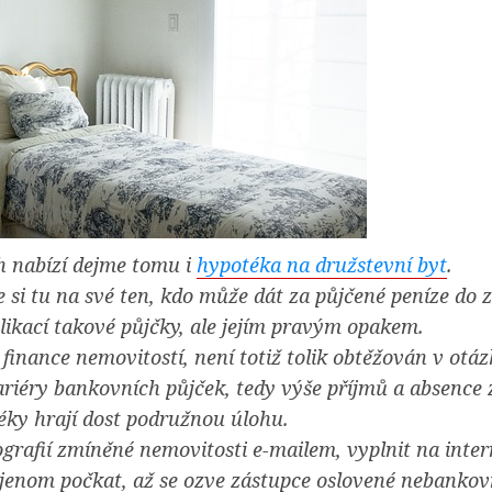
h nabízí dejme tomu i
hypotéka na družstevní byt
.
de si tu na své ten, kdo může dát za půjčené peníze do
likací takové půjčky, ale jejím pravým opakem.
finance nemovitostí, není totiž tolik obtěžován v otáz
riéry bankovních půjček, tedy výše příjmů a absence 
éky hrají dost podružnou úlohu.
tografií zmíněné nemovitosti e-mailem, vyplnit na int
 jenom počkat, až se ozve zástupce oslovené nebankov