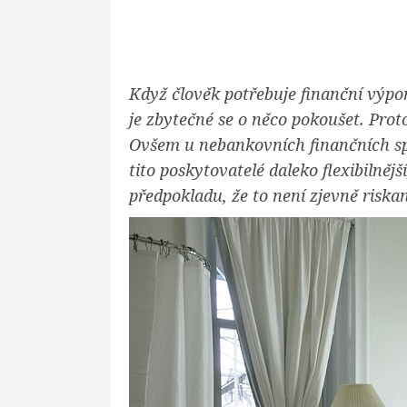
Když člověk potřebuje finanční výpom
je zbytečné se o něco pokoušet. Prot
Ovšem u nebankovních finančních spo
tito poskytovatelé daleko flexibilnějš
předpokladu, že to není zjevně riska