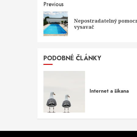
Continue
Previous
Reading
Nepostradatelný pomocn
vysavač
PODOBNÉ ČLÁNKY
Internet a šikana