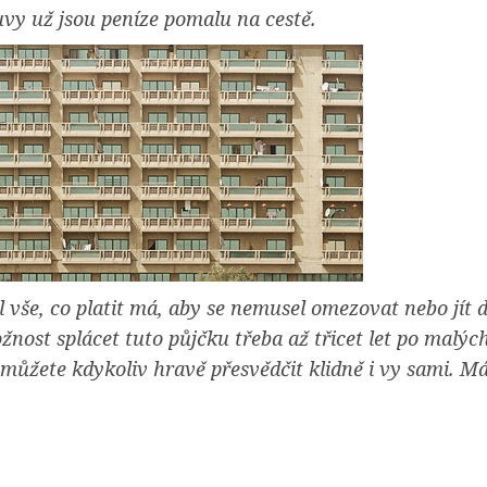
uvy už jsou peníze pomalu na cestě.
l vše, co platit má, aby se nemusel omezovat nebo jít 
ost splácet tuto půjčku třeba až třicet let po malých
 můžete kdykoliv hravě přesvědčit klidně i vy sami. Má