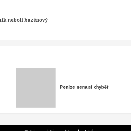
ík neboli bazénový
Previous
Next
post:
post:
Peníze nemusí chybět