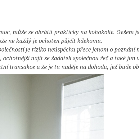
oc, může se obrátit prakticky na kohokoliv. Ovšem jsou
ože ne každý je ochoten půjčit kdekomu.
lečností je riziko neúspěchu přece jenom o poznání m
í, ochotnější najít se žadateli společnou řeč a také jim 
ntní transakce a že je tu naděje na dohodu, jež bude 