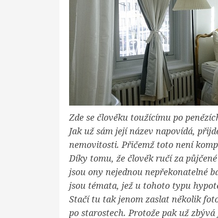
Zde se člověku toužícímu po penězíc
Jak už sám její název napovídá, přij
nemovitosti. Přičemž toto není komp
Díky tomu, že člověk ručí za půjčené 
jsou ony nejednou nepřekonatelné ba
jsou témata, jež u tohoto typu hypot
Stačí tu tak jenom zaslat několik fo
po starostech. Protože pak už zbývá